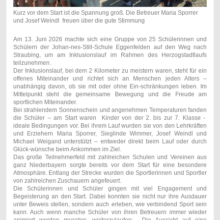
Kurz vor dem Start ist die Spannung groß. Die Betreuer Maria Sporrer
und Josef Weindl freuen über die gute Stimmung
Am 13. Juni 2026 machte sich eine Gruppe von 25 Schülerinnen und
Schülern der Johan-nes-Still-Schule Eggenfelden auf den Weg nach
Straubing, um am Inklusionslauf im Rahmen des Herzogstadtlaufs
teilzunehmen.
Der Inklusionslauf, bei dem 2 Kilometer zu meistern waren, steht für ein
offenes Miteinander und richtet sich an Menschen jeden Alters –
unabhängig davon, ob sie mit oder ohne Ein-schränkungen leben. Im
Mittelpunkt steht die gemeinsame Bewegung und die Freude am
sportlichen Miteinander.
Bei strahlendem Sonnenschein und angenehmen Temperaturen fanden
die Schüler – am Start waren Kinder von der 2. bis zur 7. Klasse -
ideale Bedingungen vor. Bei ihrem Lauf wurden sie von den Lehrkräften
und Erziehern Maria Sporrer, Sieglinde Wimmer, Josef Weindl und
Michael Weigand unterstützt – entweder direkt beim Lauf oder durch
Glück-wünsche beim Ankommen im Ziel.
Das große Teilnehmerfeld mit zahlreichen Schulen und Vereinen aus
ganz Niederbayern sorgte bereits vor dem Start für eine besondere
Atmosphäre. Entlang der Strecke wurden die Sportlerinnen und Sportler
von zahlreichen Zuschauern angefeuert.
Die Schülerinnen und Schüler gingen mit viel Engagement und
Begeisterung an den Start. Dabei konnten sie nicht nur ihre Ausdauer
unter Beweis stellen, sondern auch erleben, wie verbindend Sport sein
kann. Auch wenn manche Schüler von ihren Betreuern immer wieder