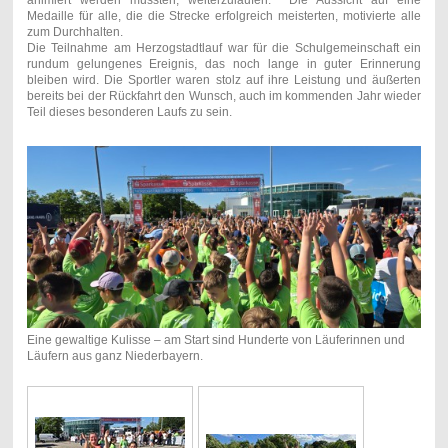
animiert werden mussten, weiterzulaufen: Die Aussicht auf eine
Medaille für alle, die die Strecke erfolgreich meisterten, motivierte alle
zum Durchhalten.
Die Teilnahme am Herzogstadtlauf war für die Schulgemeinschaft ein
rundum gelungenes Ereignis, das noch lange in guter Erinnerung
bleiben wird. Die Sportler waren stolz auf ihre Leistung und äußerten
bereits bei der Rückfahrt den Wunsch, auch im kommenden Jahr wieder
Teil dieses besonderen Laufs zu sein.
Eine gewaltige Kulisse – am Start sind Hunderte von Läuferinnen und
Läufern aus ganz Niederbayern.