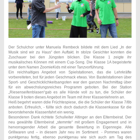
Der Schulchor unter Manuela Rembeck bildete mit dem Lied „In der
Musik sind wir zu Haus“ den Auftakt. In stolze Gesichter konnten die
Zuschauer bei den Jüngsten blicken. Die Klasse 1 zeigte ihr
musikalisches Können mit einem Cup-Song. Die Klasse 1A begeisterte
unter dem Namen ZoomieKids mit einer Tanzvorführung.
Ein reichhaltiges Angebot von Spielstationen, das die Lehrkräfte
vorbereiteten, bot für jeden Geschmack etwas. Von Bastelstationen über
Sport- und Geschicklichkeitsangoten war den ganzen Nachmittag über
für ein abwechslungsreiches Programm geboten. Bei der Station
„Riesenseifenblasen“gab es alle Hände voll zu tun, die Schüler der
Klasse 9 boten dieses Angebot im Team mit ihrer Klassenlehrerin an.
Heiß begehrt waren ddie Früchtespiese, die die Schüler der Klasse 7/8b
anboten. Erfreulich, - füllte sich doch dadurch die Klassenkasse für die
bevorstehende Klassenfahrt ein wenig.
Besonderen Dank richtete Schulleiter Altinger an den Elternbeirat. Der
neu gewählte Elternbeirat „stemmte“ mit großem Engagement und in
hervorragender Arbeit die gesamte Bewirtung in Eigenregie. Alle
Grillwaren und – in diesem Jahr neu im Sortiment - Pommes waren
punktgenau fertig, ebenso punktgenau wie sich auch am Tag des