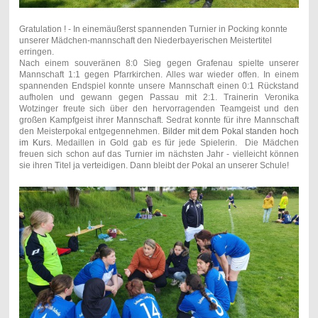
Gratulation ! - In einemäußerst spannenden Turnier in Pocking konnte
unserer Mädchen-mannschaft den Niederbayerischen Meistertitel
erringen.
Nach einem souveränen 8:0 Sieg gegen Grafenau spielte unserer
Mannschaft 1:1 gegen Pfarrkirchen. Alles war wieder offen. In einem
spannenden Endspiel konnte unsere Mannschaft einen 0:1 Rückstand
aufholen und gewann gegen Passau mit 2:1. Trainerin Veronika
Wotzinger freute sich über den hervorragenden Teamgeist und den
großen Kampfgeist ihrer Mannschaft. Sedrat konnte für ihre Mannschaft
den Meisterpokal entgegennehmen.
Bilder mit dem Pokal standen hoch
im Kurs.
Medaillen in Gold gab es für jede Spielerin. Die Mädchen
freuen sich schon auf das Turnier im nächsten Jahr - vielleicht können
sie ihren Titel ja verteidigen. Dann bleibt der Pokal an unserer Schule!